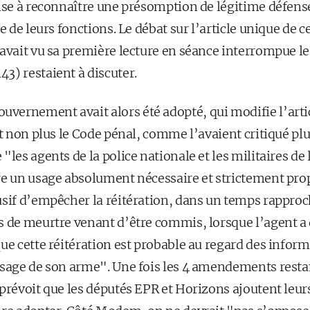
ise à reconnaître une présomption de légitime défense
e de leurs fonctions. Le débat sur l’article unique de c
 avait vu sa première lecture en séance interrompue le
3) restaient à discuter.
ernement avait alors été adopté, qui modifie l’artic
et non plus le Code pénal, comme l’avaient critiqué plu
"les agents de la police nationale et les militaires d
re un usage absolument nécessaire et strictement pro
usif d’empêcher la réitération, dans un temps rapproc
 de meurtre venant d’être commis, lorsque l’agent a d
ue cette réitération est probable au regard des inform
usage de son arme". Une fois les 4 amendements rest
prévoit que les députés EPR et Horizons ajoutent leurs