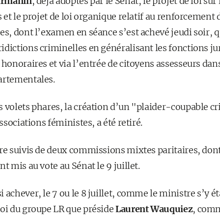
armanin
, déjà adoptés par le Sénat, le projet de loi sur 
s et le projet de loi organique relatif au renforcement 
es, dont l’examen en séance s’est achevé jeudi soir, q
dictions criminelles en généralisant les fonctions ju
 honoraires et via l’entrée de citoyens assesseurs dan
artementales.
 volets phares, la création d’un "plaider-coupable cri
associations féministes, a été retiré.
re suivis de deux commissions mixtes paritaires, dont l
t mis au vote au Sénat le 9 juillet.
 achever, le 7 ou le 8 juillet, comme le ministre s’y 
loi du groupe LR que préside
Laurent Wauquiez
, comm