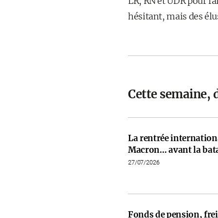
LR, RN et UDR pour fa
hésitant, mais des élu
Cette semaine, 
La rentrée internati
Macron… avant la bata
27/07/2026
Fonds de pension, frein