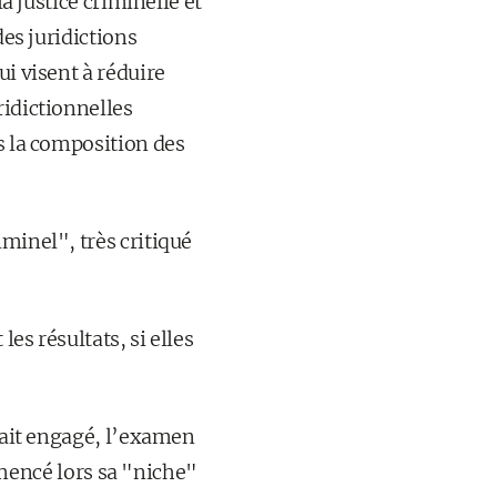
la justice criminelle et
des juridictions
ui visent à réduire
ridictionnelles
s la composition des
minel", très critiqué
es résultats, si elles
était engagé, l’examen
encé lors sa "niche"