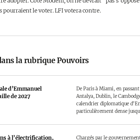
ire adopter. Côté Modem, on ne devrait "pas s’oppose
s pourraient le voter. LFI votera contre.
dans la rubrique Pouvoirs
onale d’Emmanuel
De Paris à Miami, en passant
ille de 2027
Antalya, Dublin, le Cambodge
calendrier diplomatique d’
particulièrement dense jusqu’
s à l’électrification,
Chargés par le gouvernement