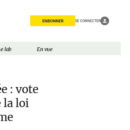
S'ABONNER
SE CONNECTER
e lab
En vue
e : vote
la loi
ime