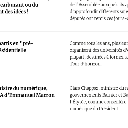
u carburant ou du
de l’Assemblée auxquels ils 
t des idées !
d’approfondir différents sujet
députés ont remis ces jours-
 partis en "pré-
Comme tous les ans, plusieurs
sidentielle
organisent des universités d’é
plupart, destinées à former l
Tour d’horizon.
istre du numérique,
Clara Chappaz, ministre du 
e IA d’Emmanuel Macron
gouvernements Barnier et Bay
l’Élysée, comme conseillère a
numérique du Président.