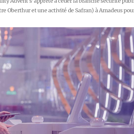
uity Advent s’apprête à céder la branche sécurité pub
e Oberthur et une activité de Safran) à Amadeus pour 