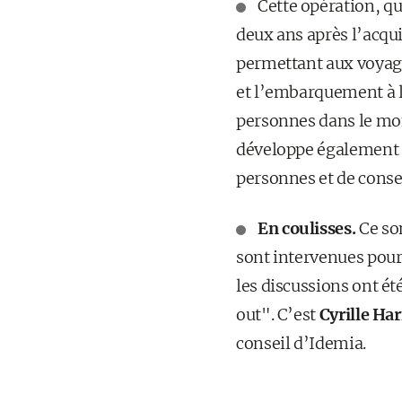
Cette opération, qu
deux ans après l’acqu
permettant aux voyageu
et l’embarquement à l
personnes dans le mond
développe également d
personnes et de conse
En coulisses.
Ce so
sont intervenues pour 
les discussions ont ét
out". C’est
Cyrille Ha
conseil d’Idemia.