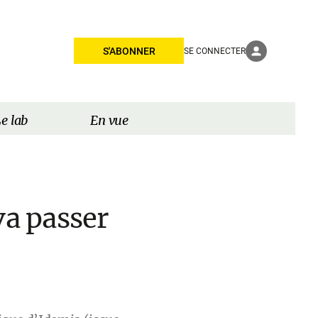
S'ABONNER
SE CONNECTER
e lab
En vue
va passer