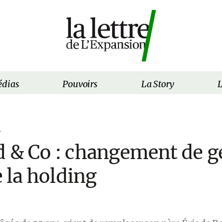
dias
Pouvoirs
La Story
L
6
d & Co : changement de g
e la holding