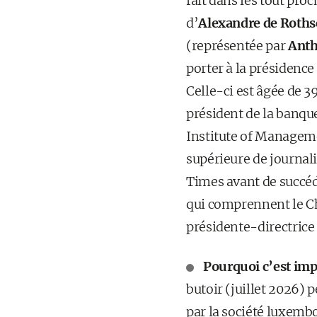
fait dans les tout proc
d’
Alexandre de Roths
(représentée par
Anth
porter à la présidence 
Celle-ci est âgée de 
président de la banque
Institute of Manageme
supérieure de journali
Times avant de succéd
qui comprennent le Châ
présidente-directrice
Pourquoi c’est imp
butoir (juillet 2026) 
par la société luxembo