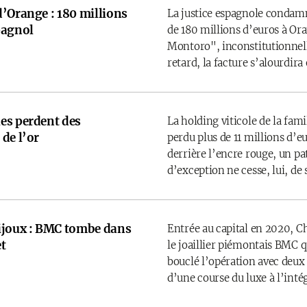
d’Orange : 180 millions
La justice espagnole condamne
pagnol
de 180 millions d’euros à Ora
Montoro", inconstitutionnelle
retard, la facture s’alourdira
es perdent des
La holding viticole de la fam
de l’or
perdu plus de 11 millions d’
derrière l’encre rouge, un p
d’exception ne cesse, lui, de 
ijoux : BMC tombe dans
Entrée au capital en 2020, C
t
le joaillier piémontais BMC 
bouclé l’opération avec deux
d’une course du luxe à l’inté