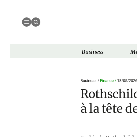
Business
Mé
Business /
Finance /
18/05/202
Rothschil
à la tête d