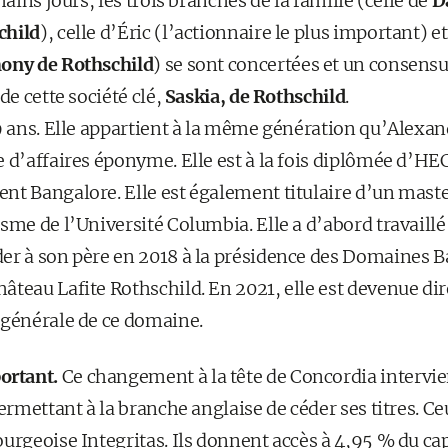
hains jours, les trois branches de la famille (celle de
D
child
), celle d’Éric (l’actionnaire le plus important) e
ony de Rothschild
) se sont concertées et un consens
de cette société clé,
Saskia, de Rothschild
.
39 ans. Elle appartient à la même génération qu’Alexan
 d’affaires éponyme. Elle est à la fois diplômée d’HEC
nt Bangalore. Elle est également titulaire d’un maste
sme de l’Université Columbia. Elle a d’abord travaill
er à son père en 2018 à la présidence des Domaines B
teau Lafite Rothschild. En 2021, elle est devenue dir
 générale de ce domaine.
ortant.
Ce changement à la tête de Concordia intervien
permettant à la branche anglaise de céder ses titres. C
urgeoise Integritas. Ils donnent accès à 4,95 % du capi