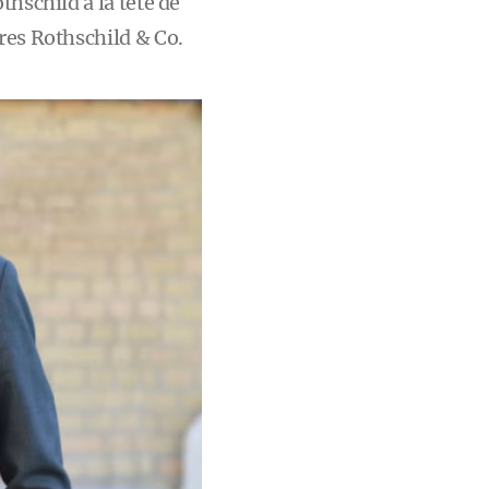
thschild à la tête de
res Rothschild & Co.