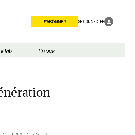
S'ABONNER
SE CONNECTER
e lab
En vue
énération