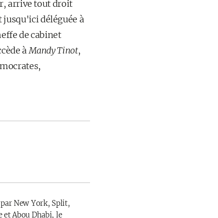
 arrive tout droit
it jusqu'ici déléguée à
effe de cabinet
uccède à
Mandy Tinot
,
émocrates,
 par New York, Split,
 et Abou Dhabi, le