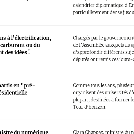
calendrier diplomatique d’
particulièrement dense jusqu’
s à l’électrification,
Chargés par le gouvernement
u carburant ou du
de l’Assemblée auxquels ils 
t des idées !
d’approfondir différents sujet
députés ont remis ces jours-
 partis en "pré-
Comme tous les ans, plusieurs
sidentielle
organisent des universités d’é
plupart, destinées à former l
Tour d’horizon.
istre du numérique,
Clara Chappaz, ministre du 