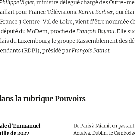
Philippe Vigier,
ministre délégué chargé des Outre-mer,
vaillait pour France Télévisions.
Karine Barbier
, qui éta
rance 3 Centre-Val de Loire, vient d'être nommée ch
en député du MoDem, proche de
François Bayrou
. Elle s
 palais du Luxembourg le groupe Rassemblement des d
pendants (RDPI), présidé par
François Patriat
.
dans la rubrique Pouvoirs
onale d’Emmanuel
De Paris à Miami, en passant
ille de 2027
Antalya, Dublin, le Cambodge