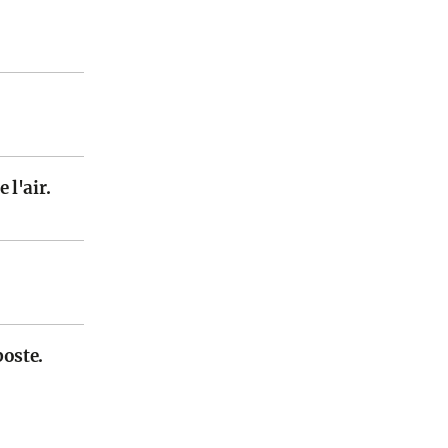
 l'air.
poste.