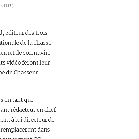
n D.R.).
d
, éditeur des trois
tionale de la chasse
ternet de son navire
s vidéo feront leur
ube du Chasseur
s en tant que
vant rédacteur en chef
ant à lui directeur de
le remplaceront dans