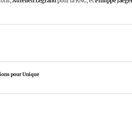
ions,
Aurélien Legrand
pour la RNC, et
Philippe Jaege
tions pour Unique