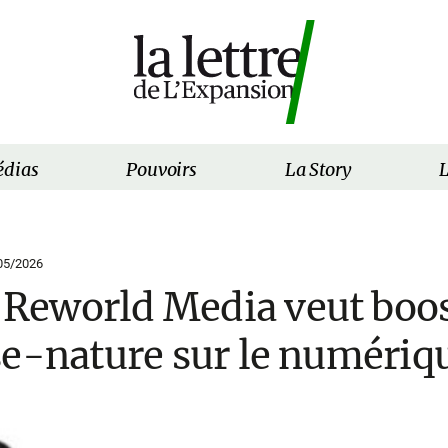
dias
Pouvoirs
La Story
L
05/2026
eworld Media veut boos
se-nature sur le numériq