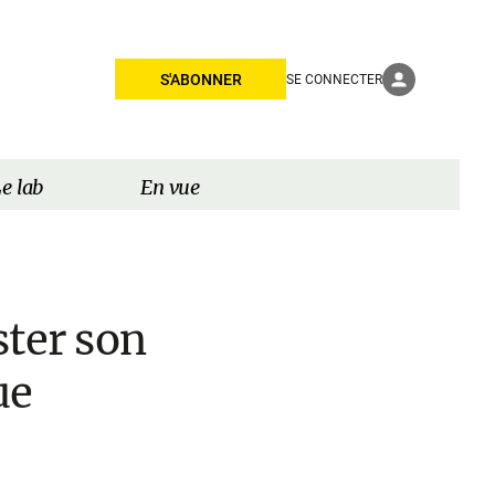
S'ABONNER
SE CONNECTER
e lab
En vue
ter son
ue