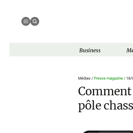
Business
Mé
Médias /
Presse magazine /
18/
Comment R
pôle chas