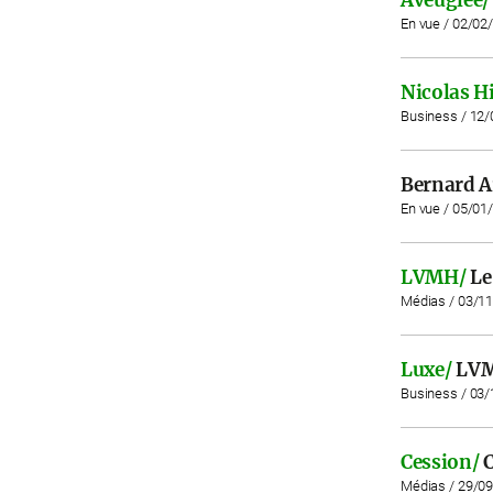
En vue / 02/02
Nicolas H
Business / 12
Bernard A
En vue / 05/01
LVMH/
Le
Médias / 03/1
Luxe/
LVMH
Business / 03
Cession/
C
Médias / 29/0