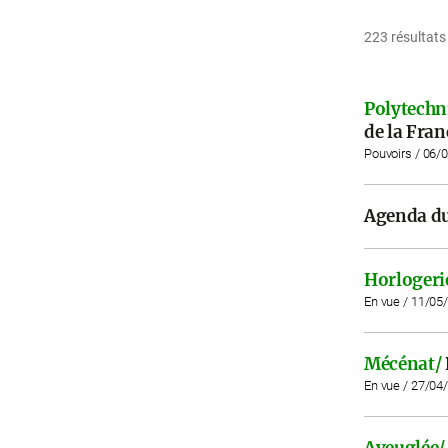
223 résultats
Polytechn
de la Fran
Pouvoirs / 06/
Agenda du
Horlogeri
En vue / 11/05
Mécénat/
En vue / 27/04
Aveuglée/