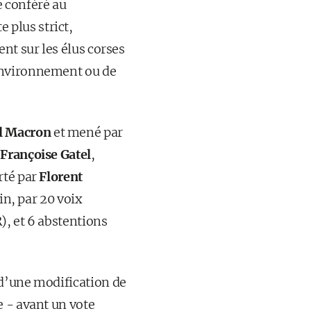
 conféré au
 plus strict,
nt sur les élus corses
’environnement ou de
 Macron
et mené par
r
Françoise Gatel
,
rté par
Florent
in, par 20 voix
), et 6 abstentions
 d’une modification de
e - avant un vote