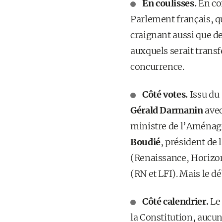
En coulisses.
En co
Parlement français, 
craignant aussi que de
auxquels serait trans
concurrence.
Côté votes.
Issu du
Gérald Darmanin
avec
ministre de l’Aménage
Boudié
, président de 
(Renaissance, Horizon
(RN et LFI). Mais le dé
Côté calendrier.
Le
la Constitution, aucu