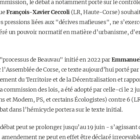
mmission, le débat a notamment porté sur le contrôle
que
François-Xavier Ceccoli
(LR, Haute-Corse) souhaite
s pressions liées aux "dérives mafieuses", ne s’exerce
féré un pouvoir normatif en matière d’urbanisme, d
 "processus de Beauvau" initié en 2022 par
Emmanuel
 l’Assemblée de Corse, ce texte aujourd’hui porté pa
ment du Territoire et de la Décentralisation et rappo
la commission des lois, a été adopté par celle-ci le 2 ju
s et Modem, PS, et certains Écologistes) contre 6 (LR
bat dans l’hémicycle portera sur le texte initial.
 débat peut se prolonger jusqu’au 19 juin - s’agissant
n amendement ne peut en effet être déclaré irrecevabl