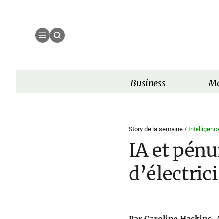
Business
Mé
Story de la semaine /
Intelligence
IA et pénu
d’électric
Par Caroline Haskins. 