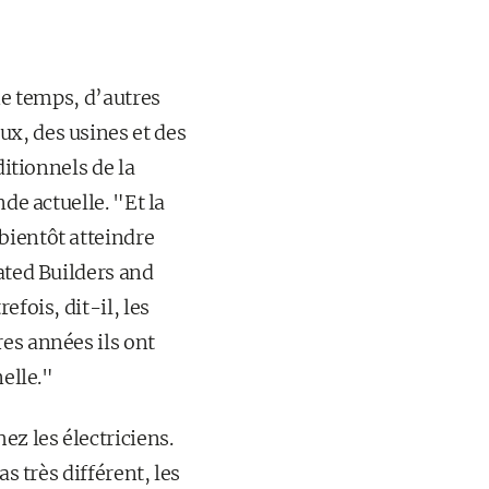
me temps, d’autres
x, des usines et des
ditionnels de la
de actuelle. "Et la
bientôt atteindre
ated Builders and
fois, dit-il, les
es années ils ont
nelle."
z les électriciens.
s très différent, les