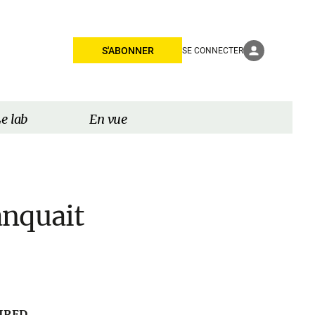
S'ABONNER
SE CONNECTER
e lab
En vue
anquait
WIRED