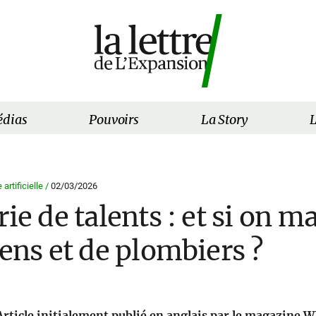
dias
Pouvoirs
La Story
L
 artificielle /
02/03/2026
rie de talents : et si on m
iens et de plombiers ?
Article initialement publié en anglais par le magazine 