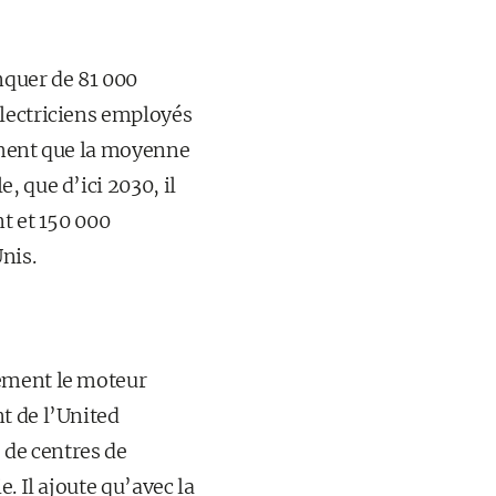
nquer de 81 000
électriciens employés
dement que la moyenne
, que d’ici 2030, il
t et 150 000
nis.
lement le moteur
t de l’United
 de centres de
. Il ajoute qu’avec la