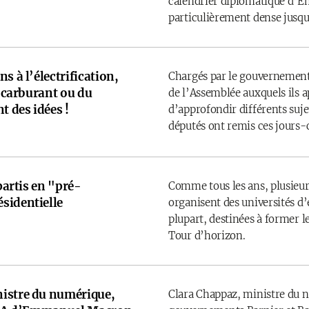
calendrier diplomatique d’
particulièrement dense jusqu’
s à l’électrification,
Chargés par le gouvernement
u carburant ou du
de l’Assemblée auxquels ils 
t des idées !
d’approfondir différents sujet
députés ont remis ces jours-
 partis en "pré-
Comme tous les ans, plusieurs
sidentielle
organisent des universités d’é
plupart, destinées à former l
Tour d’horizon.
istre du numérique,
Clara Chappaz, ministre du 