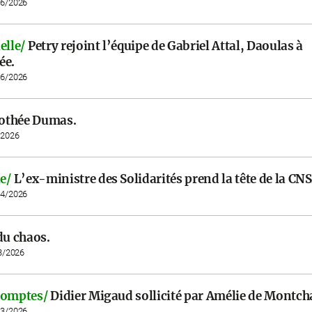
06/2026
elle/
Petry rejoint l’équipe de Gabriel Attal, Daoulas à
ée.
06/2026
othée Dumas.
/2026
e/
L’ex-ministre des Solidarités prend la tête de la CNS
04/2026
du chaos.
03/2026
comptes/
Didier Migaud sollicité par Amélie de Montch
03/2026