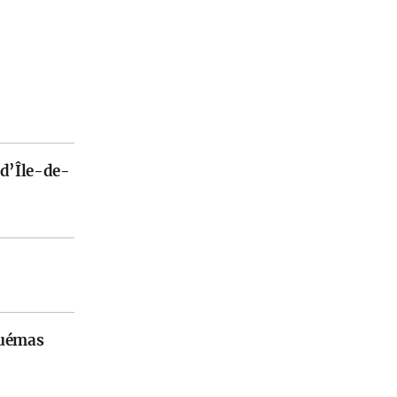
 d’Île-de-
Guémas