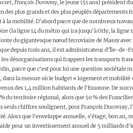
iscret,
François Durovray
, le jeune (51 ans) président d
un des plus grands et des plus peuplés départements fr
t à la mobilité. D'abord parce que de nombreux travau
re (la ligne 14 du métro qui ira jusqu'à Orly, la ligne 1
refonte du gigantesque nœud ferroviaire de Massy avec
e que depuis trois ans, il est administrateur d'Île-de-F
r les désorganisations qui frappent les transports franc
Enfin, parce que c'est pour lui une question sociétale 
 dans la mesure où le budget « logement et mobilité 
nus des 1,4 million habitants de l'Essonne. De surcr
% du territoire régional, alors que 50 % des Francilie
s seuls chiffres soulignent, pour François Durovray, l'
ité. Alors que l'enveloppe annuelle, s'étage, bon an, ma
plaide pour un investissement annuel de 5 milliards d'ic