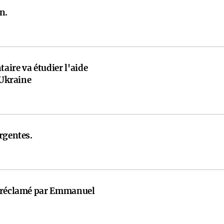
n.
ire va étudier l'aide
'Ukraine
rgentes.
t réclamé par Emmanuel