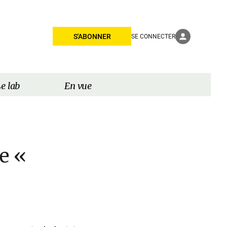
S'ABONNER
SE CONNECTER
e lab
En vue
e «