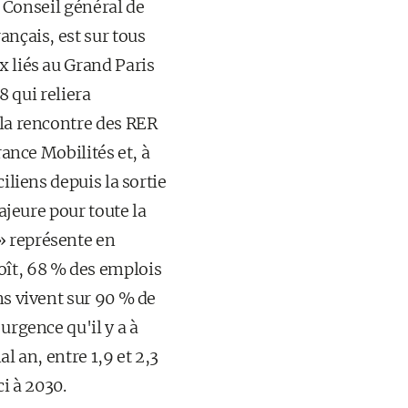
u Conseil général de
ançais, est sur tous
x liés au Grand Paris
8 qui reliera
 la rencontre des RER
rance Mobilités et, à
iliens depuis la sortie
majeure pour toute la
» représente en
oît, 68 % des emplois
ns vivent sur 90 % de
urgence qu'il y a à
l an, entre 1,9 et 2,3
i à 2030.