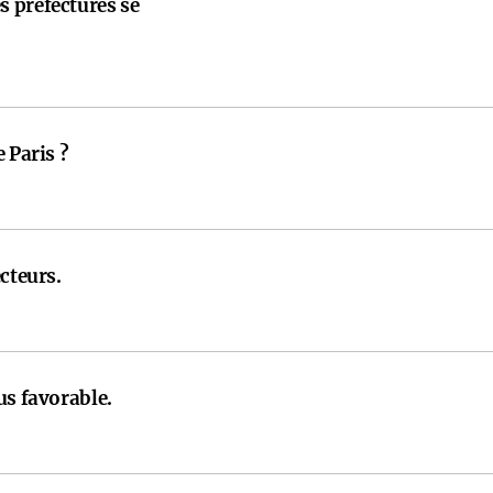
 préfectures se
 Paris ?
cteurs.
us favorable.