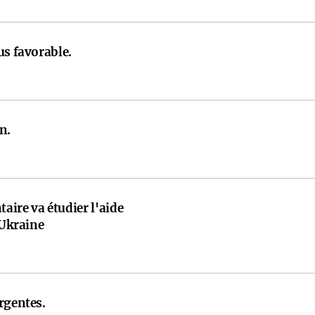
us favorable.
n.
ire va étudier l'aide
'Ukraine
rgentes.