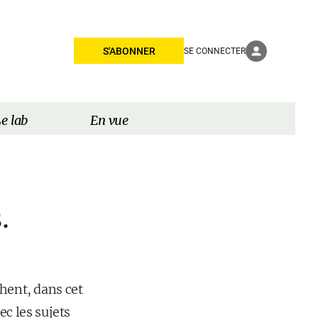
S'ABONNER
SE CONNECTER
e lab
En vue
.
chent, dans cet
ec les sujets