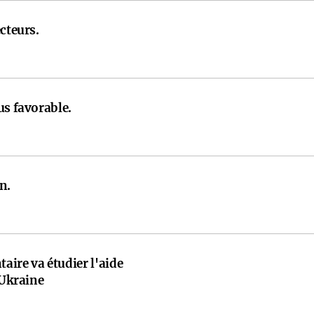
cteurs.
us favorable.
n.
ire va étudier l'aide
'Ukraine