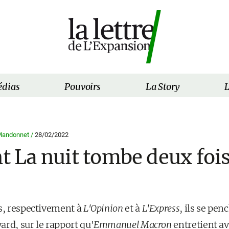
dias
Pouvoirs
La Story
L
 Mandonnet /
28/02/2022
nt La nuit tombe deux fois
es, respectivement à
L'Opinion
et à
L'Express
, ils se pen
rd, sur le rapport qu'
Emmanuel Macron
entretient av