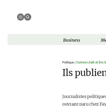
Business
Mé
Politique /
Corinne Lhaïk et Éric
Ils publie
Journalistes politiqu
ouvrage paru chez Faya