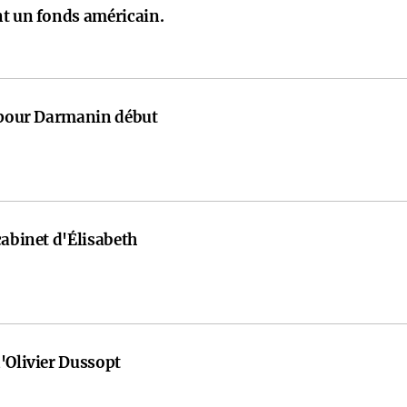
nt un fonds américain.
e pour Darmanin début
cabinet d'Élisabeth
'Olivier Dussopt